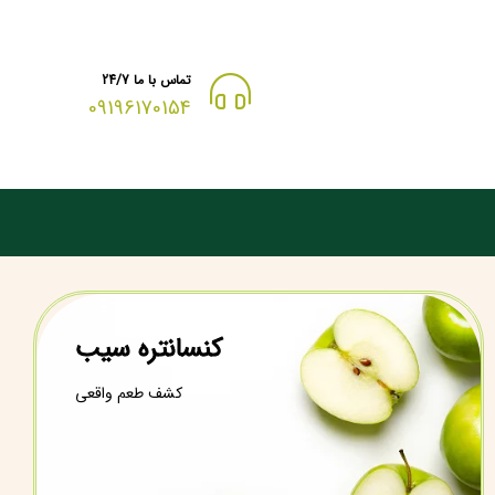
تماس با ما 24/7
09196170154
کنسانتره سیب
کشف طعم واقعی