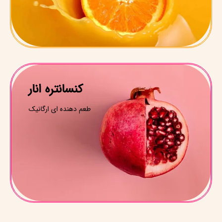
کنسانتره انار
طعم دهنده ای ارگانیک