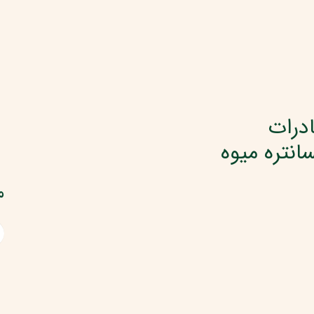
درات
سانتره میوه
م